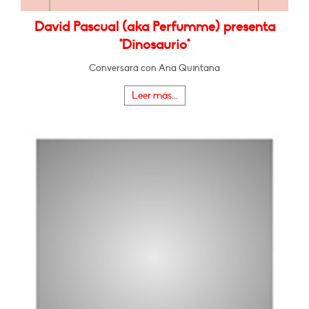
David Pascual (aka Perfumme) presenta
"Dinosaurio"
Conversará con Ana Quintana
Leer más...