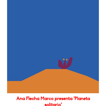
Ana Flecha Marco presenta "Planeta
solitario"