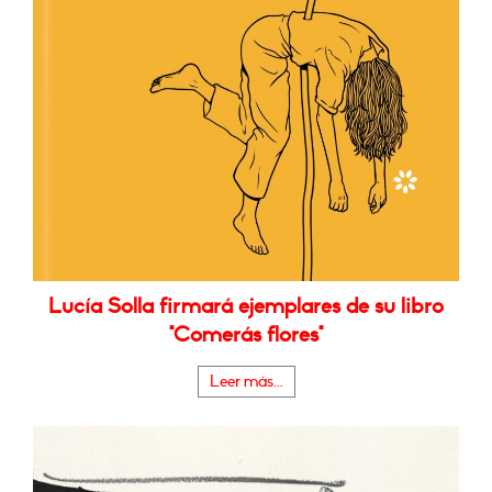
Lucía Solla firmará ejemplares de su libro
"Comerás flores"
Leer más...