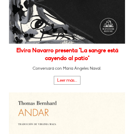
Elvira Navarro presenta "La sangre está
cayendo al patio"
Conversará con María Ángeles Naval.
Leer más...