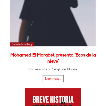
Mohamed El Morabet presenta "Ecos de la
nieve"
Conversará con Sergio del Molino.
Leer más...