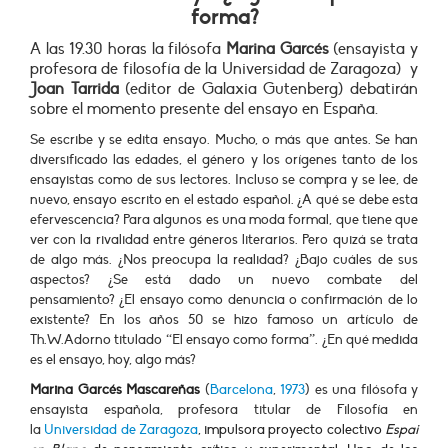
forma?
A las 19.30 horas la filósofa
Marina Garcés
(ensayista y
profesora de filosofía de la Universidad de Zaragoza)
y
Joan Tarrida
(editor de Galaxia Gutenberg) debatirán
sobre el momento presente del ensayo en España.
Se escribe y se edita ensayo. Mucho, o más que antes. Se han
diversificado las edades, el género y los orígenes tanto de los
ensayistas como de sus lectores. Incluso se compra y se lee, de
nuevo, ensayo escrito en el estado español. ¿A qué se debe esta
efervescencia? Para algunos es una moda formal, que tiene que
ver con la rivalidad entre géneros literarios. Pero quizá se trata
de algo más. ¿Nos preocupa la realidad? ¿Bajo cuáles de sus
aspectos? ¿Se está dado un nuevo combate del
pensamiento?
¿El ensayo como denuncia o confirmación de lo
existente?
En los años 50 se hizo famoso un artículo de
Th.W.Adorno titulado “El ensayo como forma”. ¿En qué medida
es el ensayo, hoy, algo más?
Marina Garcés Mascareñas
(
Barcelona
,
1973
) es una filósofa y
ensayista española, profesora titular de Filosofía en
la
Universidad de Zaragoza
, impulsora proyecto colectivo
Espai