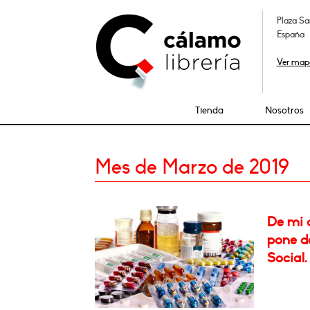
Plaza Sa
España
Ver map
Tienda
Nosotros
Mes de Marzo de 2019
De mi 
pone de
Social.