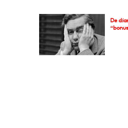
De días
“bonus 