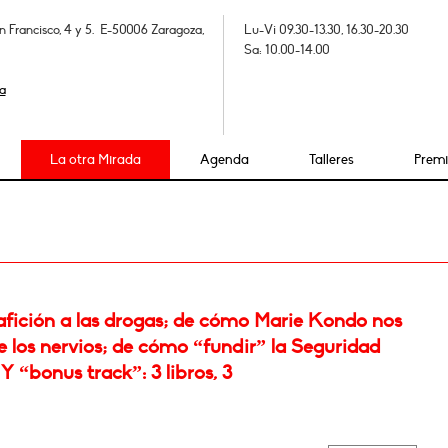
n Francisco, 4 y 5. E-50006 Zaragoza,
Lu-Vi 09.30-13.30, 16.30-20.30
Sa: 10.00-14.00
a
La otra Mirada
Agenda
Talleres
Prem
afición a las drogas; de cómo Marie Kondo nos
 los nervios; de cómo “fundir” la Seguridad
 Y “bonus track”: 3 libros, 3