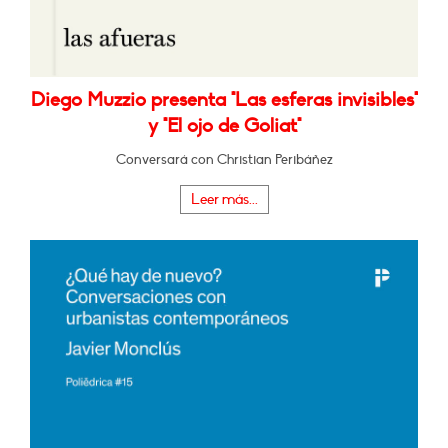
Diego Muzzio presenta "Las esferas invisibles"
y "El ojo de Goliat"
Conversará con Christian Peribáñez
Leer más...