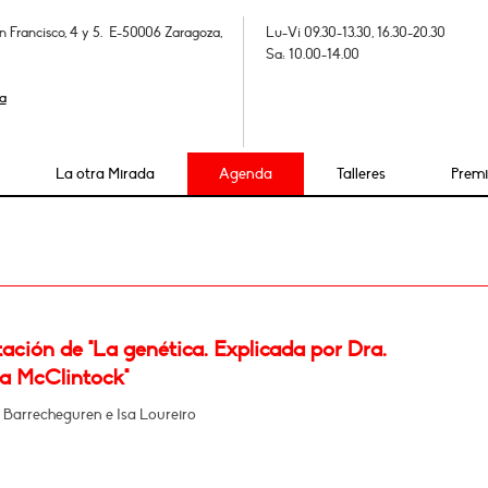
n Francisco, 4 y 5. E-50006 Zaragoza,
Lu-Vi 09.30-13.30, 16.30-20.30
Sa: 10.00-14.00
a
La otra Mirada
Agenda
Talleres
Prem
ación de "La genética. Explicada por Dra.
a McClintock"
 Barrecheguren e Isa Loureiro