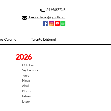
+34 976557318
libreriacalamo@gmail.com
ios Cálamo
Talento Editorial
2026
Octubre
Septiembre
Junio
Mayo
Abril
Marzo
Febrero
Enero