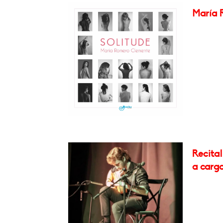
María 
Recita
a carg