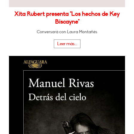
Xita Rubert presenta "Los hechos de Key
Biscayne"
Conversará con Laura Montañés
Leer más...