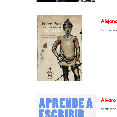
Alejand
Conversar
Álvaro 
Participa