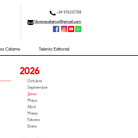
+34 976557318
libreriacalamo@gmail.com
ios Cálamo
Talento Editorial
2026
Octubre
Septiembre
Junio
Mayo
Abril
Marzo
Febrero
Enero