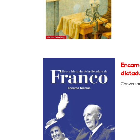
Encarna
dictad
Conversar