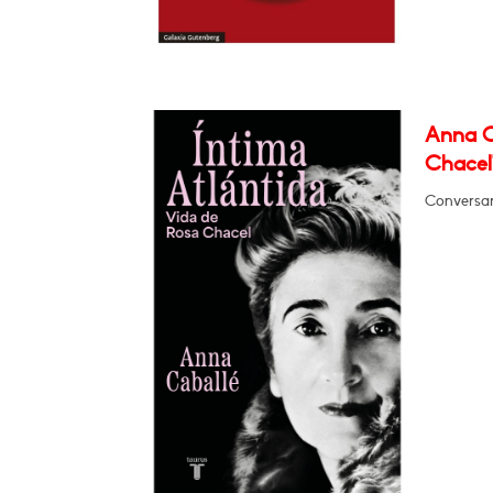
Anna C
Chacel
Conversa