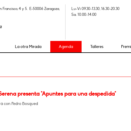
n Francisco, 4 y 5. E-50006 Zaragoza,
Lu-Vi 09.30-13.30, 16.30-20.30
Sa: 10.00-14.00
a
La otra Mirada
Agenda
Talleres
Prem
 Serena presenta "Apuntes para una despedida"
á con Pedro Bosqued