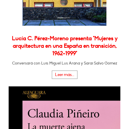
Lucía C. Pérez-Moreno presenta "Mujeres y
arquitectura en una España en transición,
1962-1999"
Conversará con Luis Miguel Lus Arana y Sarai Salvo Gómez
Leer más...