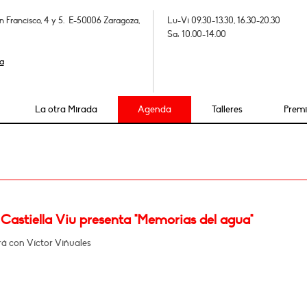
n Francisco, 4 y 5. E-50006 Zaragoza,
Lu-Vi 09.30-13.30, 16.30-20.30
Sa: 10.00-14.00
a
La otra Mirada
Agenda
Talleres
Prem
Castiella Viu presenta "Memorias del agua"
á con Víctor Viñuales