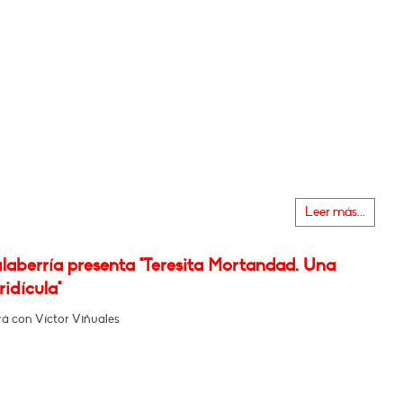
Leer más...
laberría presenta "Teresita Mortandad. Una
ridícula"
á con Víctor Viñuales