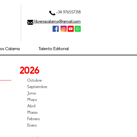
+34 976557318
libreriacalamo@gmail.com
ios Cálamo
Talento Editorial
2026
Octubre
Septiembre
Junio
Mayo
Abril
Marzo
Febrero
Enero