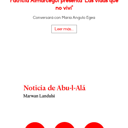
Patricia Almarcegui presenta "Las vidas que
no viví"
Conversará con María Angulo Egea
Leer más...