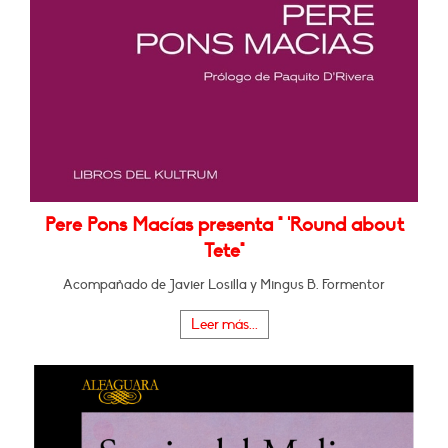
Pere Pons Macías presenta " 'Round about
Tete"
Acompañado de Javier Losilla y Mingus B. Formentor
Leer más...