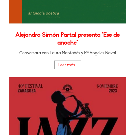
Alejandro Simón Partal presenta "Ese de
anoche"
Conversará con Laura Montañés y Mª Ángeles Naval
Leer más...