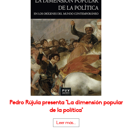
Pedro Rújula presenta "La dimensión popular
de la política"
Leer más...