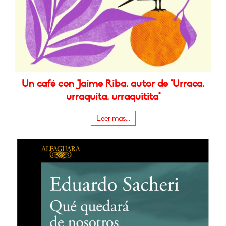
Un café con Jaime Riba, autor de "Urraca,
urraquita, urraquitita"
Leer más...