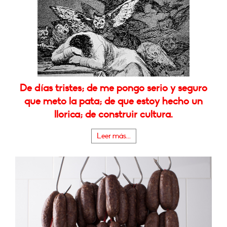
De días tristes; de me pongo serio y seguro
que meto la pata; de que estoy hecho un
llorica; de construir cultura.
Leer más...