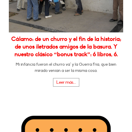
Cálamo: de un churro y el fin de la historia;
de unos iletrados amigos de la basura. Y
nuestro clásico “bonus track”: 6 libros, 6.
Mi infancia fueron el churro va* y la Guerra Fría, que bien
mirado venían a ser la misma cosa.
Leer más...