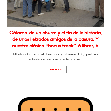
Cálamo: de un churro y el fin de la historia;
de unos iletrados amigos de la basura. Y
nuestro clásico “bonus track”: 6 libros, 6.
Mi infancia fueron el churro va* y la Guerra Fría, que bien
mirado venían a ser la misma cosa.
Leer más...