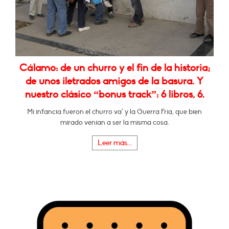
Cálamo: de un churro y el fin de la historia;
de unos iletrados amigos de la basura. Y
nuestro clásico “bonus track”: 6 libros, 6.
Mi infancia fueron el churro va* y la Guerra Fría, que bien
mirado venían a ser la misma cosa.
Leer más...