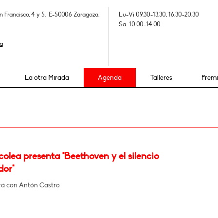
n Francisco, 4 y 5. E-50006 Zaragoza,
Lu-Vi 09.30-13.30, 16.30-20.30
Sa: 10.00-14.00
a
La otra Mirada
Agenda
Talleres
Prem
olea presenta "Beethoven y el silencio
dor"
á con Antón Castro