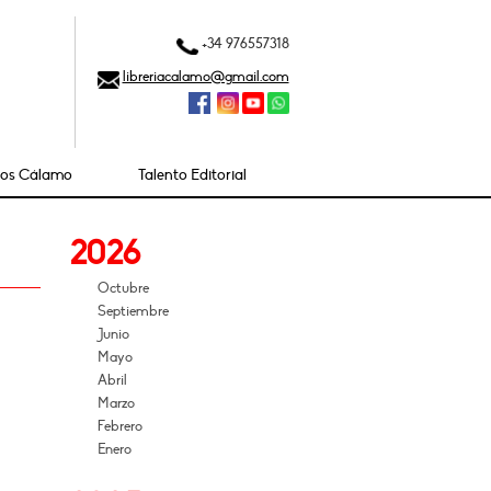
+34 976557318
libreriacalamo@gmail.com
ios Cálamo
Talento Editorial
2026
Octubre
Septiembre
Junio
Mayo
Abril
Marzo
Febrero
Enero