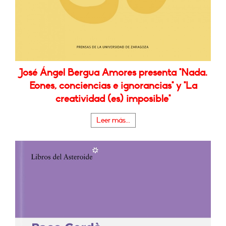
José Ángel Bergua Amores presenta "Nada.
Eones, conciencias e ignorancias" y "La
creatividad (es) imposible"
Leer más...