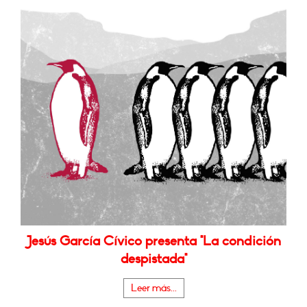
Jesús García Cívico presenta "La condición
despistada"
Leer más...