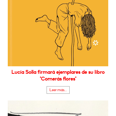
Lucía Solla firmará ejemplares de su libro
"Comerás flores"
Leer más...