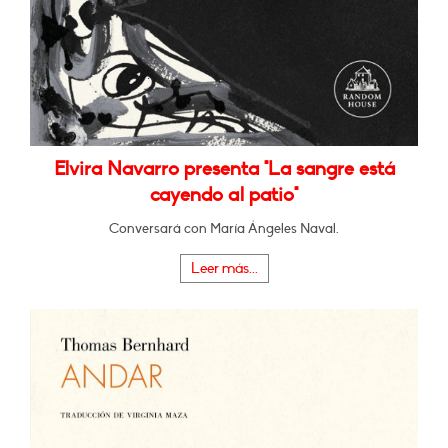
Elvira Navarro presenta "La sangre está
cayendo al patio"
Conversará con María Ángeles Naval.
Leer más...