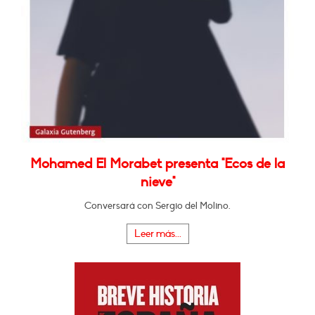
Mohamed El Morabet presenta "Ecos de la
nieve"
Conversará con Sergio del Molino.
Leer más...