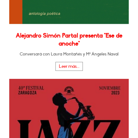
Alejandro Simón Partal presenta "Ese de
anoche"
Conversará con Laura Montañés y Mª Ángeles Naval
Leer más...