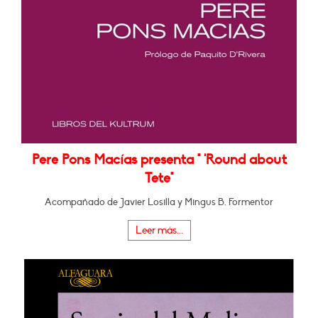
Pere Pons Macías presenta " 'Round about
Tete"
Acompañado de Javier Losilla y Mingus B. Formentor
Leer más...