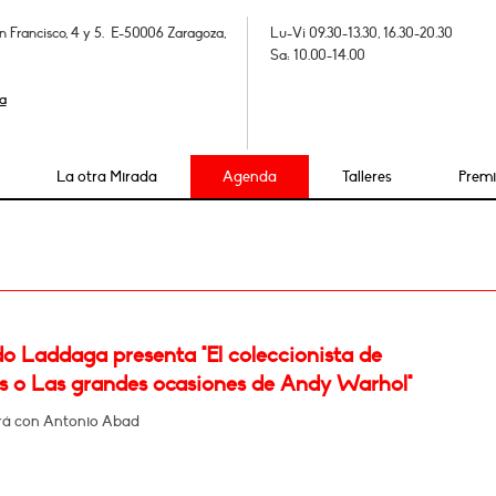
n Francisco, 4 y 5. E-50006 Zaragoza,
Lu-Vi 09.30-13.30, 16.30-20.30
Sa: 10.00-14.00
a
La otra Mirada
Agenda
Talleres
Prem
o Laddaga presenta "El coleccionista de
s o Las grandes ocasiones de Andy Warhol"
rá con Antonio Abad