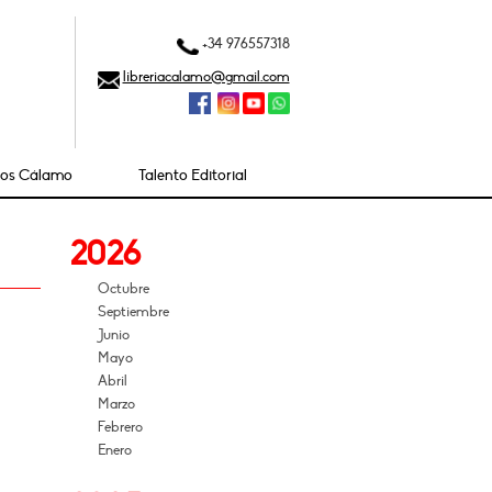
+34 976557318
libreriacalamo@gmail.com
ios Cálamo
Talento Editorial
2026
Octubre
Septiembre
Junio
Mayo
Abril
Marzo
Febrero
Enero