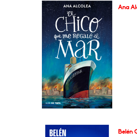
Ana Alc
Belén G