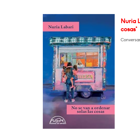
Nuria L
cosas"
Conversar