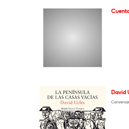
Cuenta
David U
Conversar