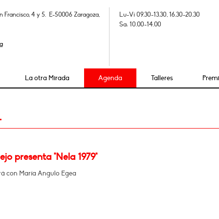
n Francisco, 4 y 5. E-50006 Zaragoza,
Lu-Vi 09.30-13.30, 16.30-20.30
Sa: 10.00-14.00
a
La otra Mirada
Agenda
Talleres
Prem
4
ejo presenta "Nela 1979"
á con María Angulo Egea