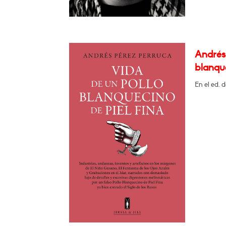
Andrés 
blanque
En el ed. 