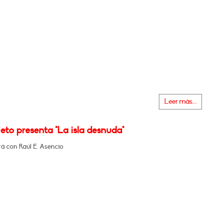
Leer más...
eto presenta "La isla desnuda"
á con Raúl E. Asencio