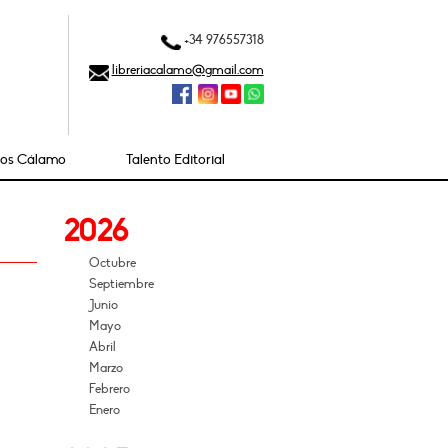
+34 976557318
libreriacalamo@gmail.com
ios Cálamo
Talento Editorial
2026
Octubre
Septiembre
Junio
Mayo
Abril
Marzo
Febrero
Enero