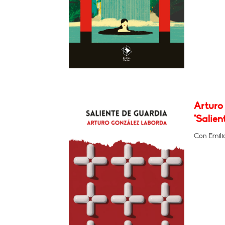
Arturo
"Salien
Con Emili