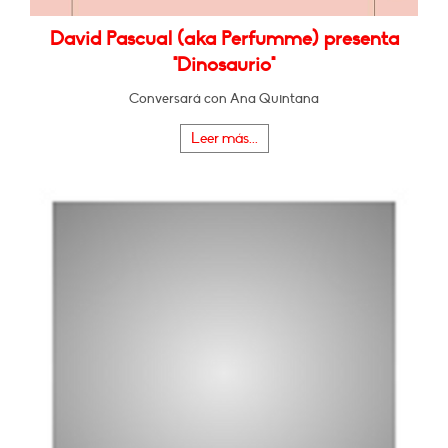
David Pascual (aka Perfumme) presenta
"Dinosaurio"
Conversará con Ana Quintana
Leer más...