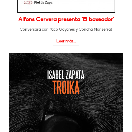
Alfons Cervera presenta "El boxeador"
Conversará con Paco Goyanes y Concha Monserrat
Leer más...