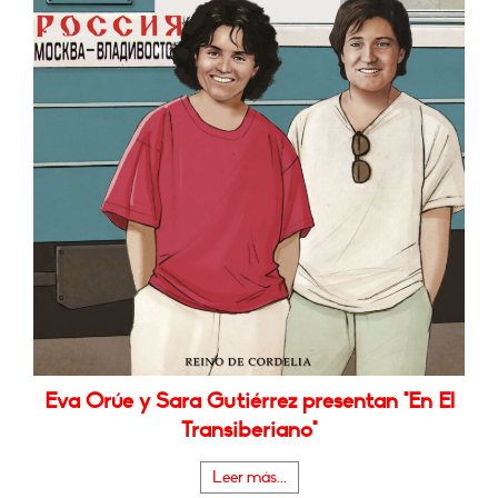
Eva Orúe y Sara Gutiérrez presentan "En El
Transiberiano"
Leer más...