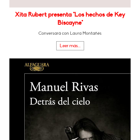
Xita Rubert presenta "Los hechos de Key
Biscayne"
Conversará con Laura Montañés
Leer más...