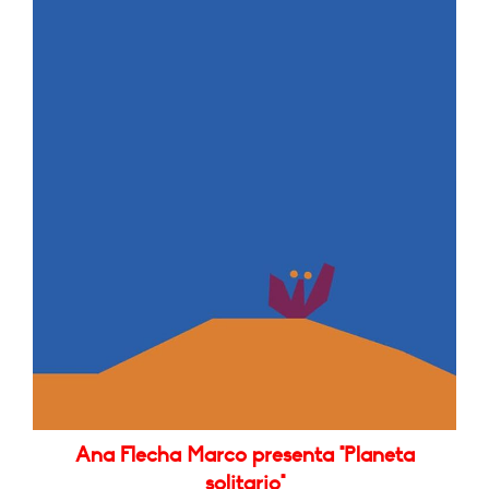
Ana Flecha Marco presenta "Planeta
solitario"