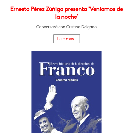
Ernesto Pérez Zúñiga presenta "Veníamos de
la noche"
Conversará con Cristina Delgado
Leer más...