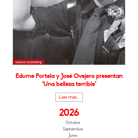
Edurne Portela y José Ovejero presentan
"Una belleza terrible"
Leer más...
2026
Octubre
Septiembre
Junio