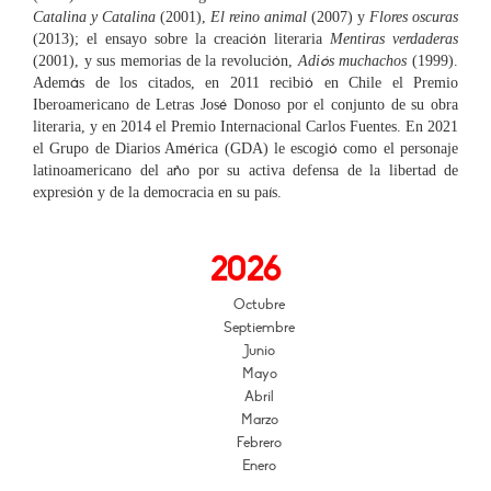
Catalina y Catalina
(2001),
El reino animal
(2007) y
Flores oscuras
ó
(2013); el ensayo sobre la creaci
n literaria
Mentiras verdaderas
ó
ó
(2001), y sus memorias de la revoluci
n,
Adi
s muchachos
(1999).
á
ó
Adem
s de los citados, en 2011 recibi
en Chile el Premio
é
Iberoamericano de Letras Jos
Donoso por el conjunto de su obra
literaria, y en 2014 el Premio Internacional Carlos Fuentes. En 2021
é
ó
el Grupo de Diarios Am
rica (GDA) le escogi
como el personaje
ñ
latinoamericano del a
o por su activa defensa de la libertad de
ó
í
expresi
n y de la democracia en su pa
s.
2026
Octubre
Septiembre
Junio
Mayo
Abril
Marzo
Febrero
Enero