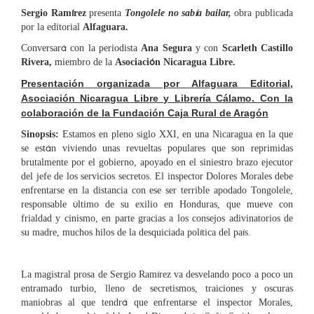
í
í
Sergio Ram
rez
presenta
Tongolele no sab
a bailar,
obra publicada
por la editorial
Alfaguara.
á
Conversar
con la periodista
Ana Segura
y con
Scarleth Castillo
ó
Rivera,
miembro de la
Asociaci
n Nicaragua Libre.
Presentación organizada por Alfaguara Editorial,
Asociación Nicaragua Libre y Librería Cálamo. Con la
colaboración de la Fundación Caja Rural de Aragón
Sinopsis:
Estamos en pleno siglo XXI, en una Nicaragua en la que
á
se est
n viviendo unas revueltas populares que son reprimidas
brutalmente por el gobierno, apoyado en el siniestro brazo ejecutor
del jefe de los servicios secretos. El inspector Dolores Morales debe
enfrentarse en la distancia con ese ser terrible apodado Tongolele,
ú
responsable
ltimo de su exilio en Honduras, que mueve con
frialdad y cinismo, en parte gracias a los consejos adivinatorios de
í
í
su madre, muchos hilos de la desquiciada pol
tica del pa
s.
í
La magistral prosa de Sergio Ram
rez va desvelando poco a poco un
entramado turbio, lleno de secretismos, traiciones y oscuras
á
maniobras al que tendr
que enfrentarse el inspector Morales,