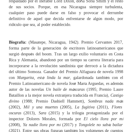
ñ
í
respaldado por el inefable Lord Dixon, do
a Sof
a Smith y el resto
de sus socios. Porque, en esa Nicaragua siempre turbulenta,
cualquier paso puede darse en falso y provocar el derrumbe
ú
definitivo de aquel que decida enfrentarse de alg
n modo, por
í
rid
culo que sea, al poder establecido.
í
Biograf
a:
(Masatepe, Nicaragua, 1942). Premio Cervantes 2017,
ó
forma parte de la generaci
n de escritores latinoamericanos que
ó
é
surgi
despu
s del boom. Tras un largo exilio voluntario en Costa
ó
Rica y Alemania, abandon
por un tiempo su carrera literaria para
ó
ó
incorporarse a la revoluci
n sandinista que derroc
a la dictadura
ú
del
ltimo Somoza. Ganador del Premio Alfaguara de novela 1998
á
é
con
Margarita, est
linda la mar
, galardonada tambi
n con el
é
í
á
Premio Latinoamericano de novela Jos
Mar
a Arguedas, es adem
s
á
autor de las novelas
Un baile de m
scaras
(1995; Premio Laure
Bataillon a la mejor novela extranjera traducida en Francia),
Castigo
á
divino
(1988; Premio Dashiell Hammett),
Sombras nada m
s
(2002),
Mil y una muertes
(2005),
La fugitiva
(2011),
Flores
í
oscuras
(2013),
Sara
(2015) y la trilog
a protagonizada por el
í
inspector Dolores Morales, formada por
El cielo llora por m
í
í
(2008),
Ya nadie llora por m
(2017) y
Tongolele no sab
a bailar
é
ú
(2021). Entre sus obras figuran tambi
n los vol
menes de cuentos