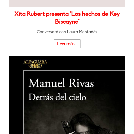
Xita Rubert presenta "Los hechos de Key
Biscayne"
Conversará con Laura Montañés
Leer más...