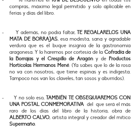
-
Te haremos el
10% DE DESCUENTO
en todas tus
compras, máximo legal permitido y solo aplicable en
ferias y días del libro.
-
Y además, no podía faltar,
TE REGALARELOS UNA
MATA DE BORRAJAS
, esa modesta, sana y agradable
verdura que es el buque insignia de la gastronomía
aragonesa. Y lo haremos por cortesía de la
Cofradía de
la Borrajas y el Crespillo de Aragón
y de
Productos
Hortícolas Hermanos Mené
. (Ya sabes que lo de la rosa
no va con nosotros, que tiene espinas y es indigesta.
Tampoco nos van los claveles, tan sosos y aburridos).
-
Y no solo eso,
TAMBIÉN TE OBSEQUIAREMOS CON
UNA POSTAL CONMEMORATIVA
del que será el más
raro de los días del libro de la historia, obra de
ALBERTO CALVO
, artista integral y creador del mítico
Supermaño
.