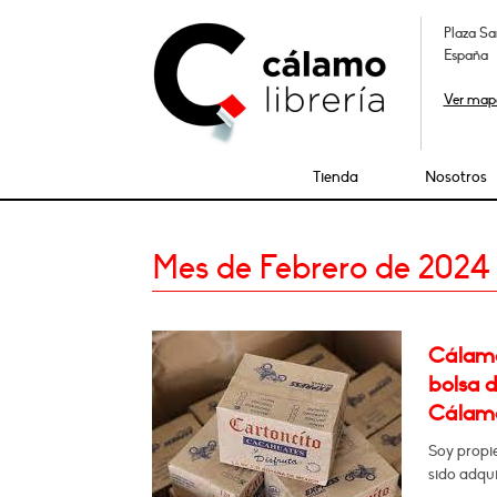
Plaza Sa
España
Ver map
Tienda
Nosotros
Mes de Febrero de 2024
Cálamo
bolsa d
Cálamo.
Soy propi
sido adqui