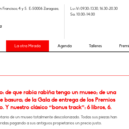
n Francisco, 4 y 5. E-50006 Zaragoza,
Lu-Vi 09.30-13.30, 16.30-20.30
Sa: 10.00-14.00
a
La otra Mirada
Agenda
Talleres
Prem
: de que rabia rabiña tengo un museo; de una
e basura; de la Gala de entrega de los Premios
 Y nuestro clásico “bonus track”: 6 libros, 6.
etario de un museo totalmente descolonizado. Todas sus piezas han
ridas pagando a sus antiguos propietarios un precio justo.