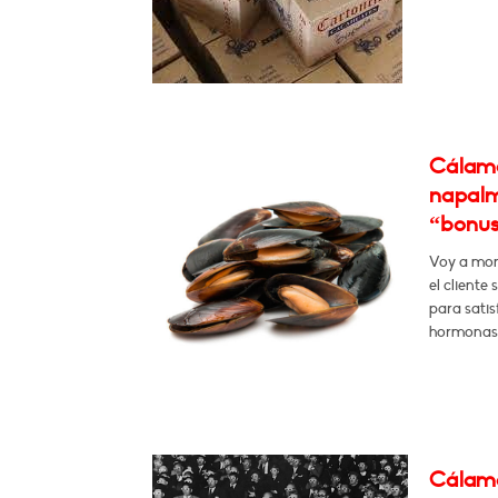
Cálamo:
napalm
“bonus 
Voy a mont
el cliente
para satis
hormonas 
Cálamo: