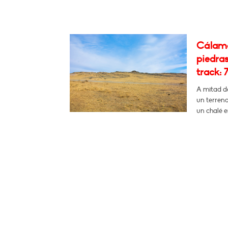
Cálamo
piedras
track: 7
A mitad d
un terreno
un chalé e