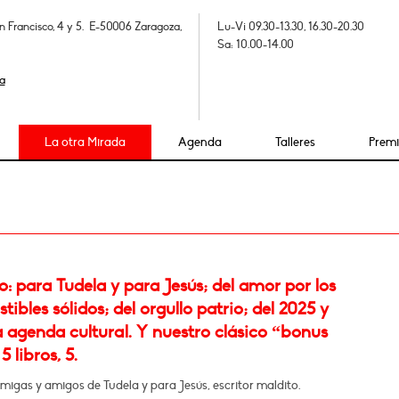
n Francisco, 4 y 5. E-50006 Zaragoza,
Lu-Vi 09.30-13.30, 16.30-20.30
Sa: 10.00-14.00
a
La otra Mirada
Agenda
Talleres
Prem
 para Tudela y para Jesús; del amor por los
ibles sólidos; del orgullo patrio; del 2025 y
 agenda cultural. Y nuestro clásico “bonus
5 libros, 5.
migas y amigos de Tudela y para Jesús, escritor maldito.