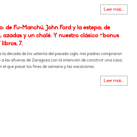
Leer más...
: de Fu-Manchú, John Ford y la estepa; de
, azadas y un chalé. Y nuestro clásico “bonus
 libros, 7.
e la década de los setenta del pasado siglo, mis padres compraron
 a las afueras de Zaragoza con la intención de construir una casa,
n el que pasar los fines de semana y las vacaciones.
Leer más...