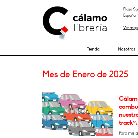
Plaza Sa
España
Ver map
Tienda
Nosotros
Mes de Enero de 2025
Cálamo:
combust
nuestra
track”: 
Para mis a