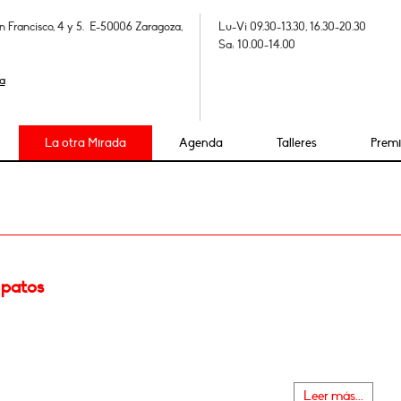
n Francisco, 4 y 5. E-50006 Zaragoza,
Lu-Vi 09.30-13.30, 16.30-20.30
Sa: 10.00-14.00
a
La otra Mirada
Agenda
Talleres
Prem
 patos
Leer más...