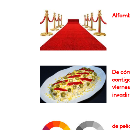
Alfomb
De cóm
contigo
viernes
invadir
de pelí