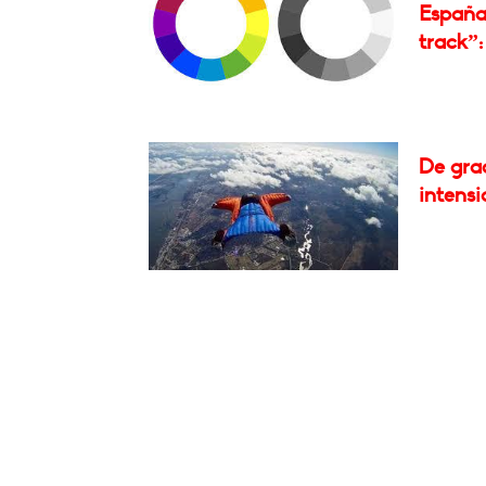
España;
track”: 
De grac
intensi