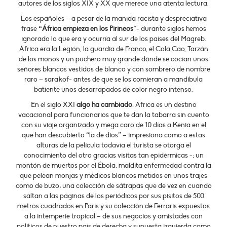
autores de los siglos XIX y XX que merece una atenta lectura.
Los españoles – a pesar de la manida racista y despreciativa
frase
“África empieza en los Pirineos
”- durante siglos hemos
ignorado lo que era y ocurría al sur de los países del Magreb.
África era la Legión, la guardia de Franco, el Cola Cao, Tarzán
de los monos y un puchero muy grande dónde se cocían unos
señores blancos vestidos de blanco y con sombrero de nombre
raro – sarakof- antes de que se los comieran a mandíbula
batiente unos desarrapados de color negro intenso.
En el siglo XXI
algo ha cambiado
: África es un destino
vacacional para funcionarios que te dan la tabarra sin cuento
con su viaje organizado y mega caro de 10 días a Kenia en el
que han descubierto “la de dios” – impresiona como a estas
alturas de la película todavía el turista se otorga el
conocimiento del otro gracias visitas tan epidérmicas -; un
montón de muertos por el Ébola, maldita enfermedad contra la
que pelean monjas y médicos blancos metidos en unos trajes
como de buzo; una colección de sátrapas que de vez en cuando
saltan a las páginas de los periódicos por sus pisitos de 500
metros cuadrados en París y su colección de Ferraris expuestos
a la intemperie tropical – de sus negocios y amistades con
políticos de nuestro país de derecha y supuesta izquierda como