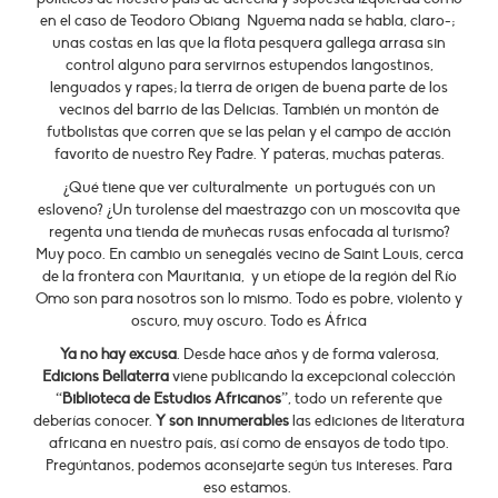
en el caso de Teodoro Obiang Nguema nada se habla, claro-;
unas costas en las que la flota pesquera gallega arrasa sin
control alguno para servirnos estupendos langostinos,
lenguados y rapes; la tierra de origen de buena parte de los
vecinos del barrio de las Delicias. También un montón de
futbolistas que corren que se las pelan y el campo de acción
favorito de nuestro Rey Padre. Y pateras, muchas pateras.
¿Qué tiene que ver culturalmente un portugués con un
esloveno? ¿Un turolense del maestrazgo con un moscovita que
regenta una tienda de muñecas rusas enfocada al turismo?
Muy poco. En cambio un senegalés vecino de Saint Louis, cerca
de la frontera con Mauritania, y un etíope de la región del Río
Omo son para nosotros son lo mismo. Todo es pobre, violento y
oscuro, muy oscuro. Todo es África
Ya no hay excusa
. Desde hace años y de forma valerosa,
Edicions Bellaterra
viene publicando la excepcional colección
“
Biblioteca de Estudios Africanos
”, todo un referente que
deberías conocer.
Y son innumerables
las ediciones de literatura
africana en nuestro país, así como de ensayos de todo tipo.
Pregúntanos, podemos aconsejarte según tus intereses. Para
eso estamos.