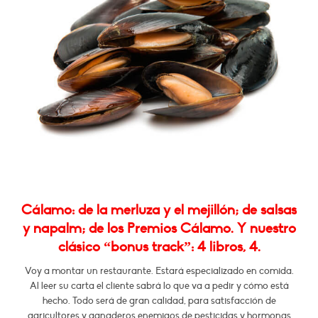
Cálamo: de la merluza y el mejillón; de salsas
y napalm; de los Premios Cálamo. Y nuestro
clásico “bonus track”: 4 libros, 4.
Voy a montar un restaurante. Estará especializado en comida.
Al leer su carta el cliente sabrá lo que va a pedir y cómo está
hecho. Todo será de gran calidad, para satisfacción de
agricultores y ganaderos enemigos de pesticidas y hormonas