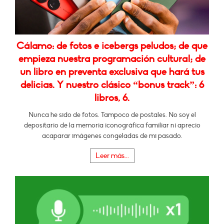
Cálamo: de fotos e icebergs peludos; de que
empieza nuestra programación cultural; de
un libro en preventa exclusiva que hará tus
delicias. Y nuestro clásico “bonus track”: 6
libros, 6.
Nunca he sido de fotos. Tampoco de postales. No soy el
depositario de la memoria iconográfica familiar ni aprecio
acaparar imágenes congeladas de mi pasado.
Leer más...