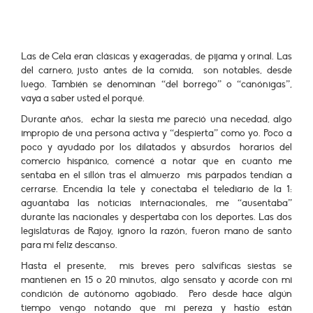
Las de Cela eran clásicas y exageradas, de pijama y orinal. Las
del carnero, justo antes de la comida, son notables, desde
luego. También se denominan “del borrego” o “canónigas”,
vaya a saber usted el porqué.
Durante años, echar la siesta me pareció una necedad, algo
impropio de una persona activa y “despierta” como yo. Poco a
poco y ayudado por los dilatados y absurdos horarios del
comercio hispánico, comencé a notar que en cuanto me
sentaba en el sillón tras el almuerzo mis párpados tendían a
cerrarse. Encendía la tele y conectaba el telediario de la 1:
aguantaba las noticias internacionales, me “ausentaba”
durante las nacionales y despertaba con los deportes. Las dos
legislaturas de Rajoy, ignoro la razón, fueron mano de santo
para mi feliz descanso.
Hasta el presente, mis breves pero salvíficas siestas se
mantienen en 15 o 20 minutos, algo sensato y acorde con mi
condición de autónomo agobiado. Pero desde hace algún
tiempo vengo notando que mi pereza y hastío están