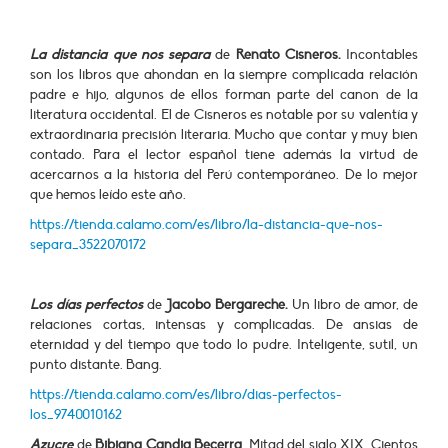
La distancia que nos separa
de
Renato Cisneros.
Incontables
son los libros que ahondan en la siempre complicada relación
padre e hijo, algunos de ellos forman parte del canon de la
literatura occidental. El de Cisneros es notable por su valentía y
extraordinaria precisión literaria. Mucho que contar y muy bien
contado. Para el lector español tiene además la virtud de
acercarnos a la historia del Perú contemporáneo. De lo mejor
que hemos leído este año.
https://tienda.calamo.com/es/libro/la-distancia-que-nos-
separa_3522070172
Los días perfectos
de
Jacobo Bergareche.
Un libro de amor, de
relaciones cortas, intensas y complicadas. De ansias de
eternidad y del tiempo que todo lo pudre. Inteligente, sutil, un
punto distante. Bang.
https://tienda.calamo.com/es/libro/dias-perfectos-
los_9740010162
Azucre
de
Bibiana Candia Becerra
. Mitad del siglo XIX. Cientos