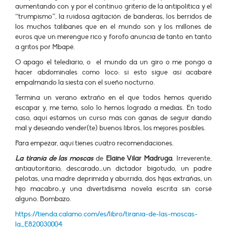
aumentando con y por el continuo griterío de la antipolítica y el
“trumpismo”, la ruidosa agitación de banderas, los berridos de
los muchos talibanes que en el mundo son y los millones de
euros que un merengue rico y forofo anuncia de tanto en tanto
a gritos por Mbapé.
O apago el telediario, o el mundo da un giro o me pongo a
hacer abdominales como loco: si esto sigue así acabaré
empalmando la siesta con el sueño nocturno.
Termina un verano extraño en el que todos hemos querido
escapar y, me temo, solo lo hemos logrado a medias. En todo
caso, aquí estamos un curso más con ganas de seguir dando
mal y deseando vender(te) buenos libros, los mejores posibles.
Para empezar, aquí tienes cuatro recomendaciones.
La tiranía de las moscas
de
Elaine Vilar Madruga
. Irreverente,
antiautoritario, descarado…un dictador bigotudo, un padre
pelotas, una madre deprimida y aburrida, dos hijas extrañas, un
hijo macabro…y una divertidísima novela escrita sin corsé
alguno. Bombazo.
https://tienda.calamo.com/es/libro/tirania-de-las-moscas-
la_E820030004