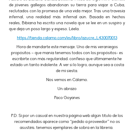
de jóvenes gallegos abandonan su tierra para viajar a Cuba,
reclutados con la promesa de una vida mejor. Tras una travesía
infernal, una realidad más infernal aún. Basada en hechos
reales, Bibiana ha escrito una novela que se lee en un suspiro y
que deja un poso largo y espeso. Léela.
https://tienda.calamo.com/es/libro/azucre_L430070013
Hora de mandarte este mensaje. Uno de mis veraniegos
propósitos – que manía tenemos todos con los propósitos- es
escribirte con más regularidad: confieso que últimamente he
estado un tanto indolente. A ver si lo logro, aunque sea a costa
de mi siesta.
Nos vemos en Cálamo.
Un abrazo
Paco Goyanes
P.D. Si por un casual en nuestra página web algún título de los
recomendados aparece como “pedido a proveedor” no os
asustéis: tenemos ejemplares de sobra en la librería.