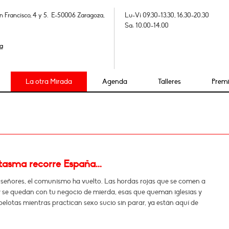
n Francisco, 4 y 5. E-50006 Zaragoza,
Lu-Vi 09.30-13.30, 16.30-20.30
Sa: 10.00-14.00
a
La otra Mirada
Agenda
Talleres
Prem
tasma recorre España...
 señores, el comunismo ha vuelto. Las hordas rojas que se comen a
y se quedan con tu negocio de mierda, esas que queman iglesias y
pelotas mientras practican sexo sucio sin parar, ya están aquí de