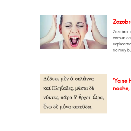
Zozobr
Zozobra, 
comunicac
explicarn
no muy bu
"Ya se 
noche, 