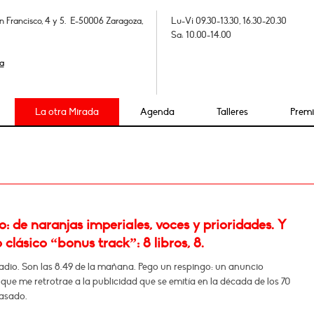
n Francisco, 4 y 5. E-50006 Zaragoza,
Lu-Vi 09.30-13.30, 16.30-20.30
Sa: 10.00-14.00
a
La otra Mirada
Agenda
Talleres
Prem
 de naranjas imperiales, voces y prioridades. Y
 clásico “bonus track”: 8 libros, 8.
adio. Son las 8.49 de la mañana. Pego un respingo: un anuncio
que me retrotrae a la publicidad que se emitía en la década de los 70
pasado.