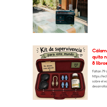
Cálamo:
quito n
8 libros
Faltan 79 
https://ec
sobre el e
desarrolla