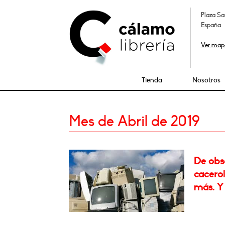
Plaza Sa
España
Ver map
Tienda
Nosotros
Mes de Abril de 2019
De obs
cacero
más. Y 