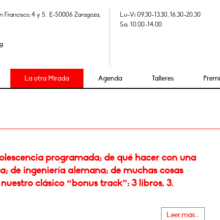
n Francisco, 4 y 5. E-50006 Zaragoza,
Lu-Vi 09.30-13.30, 16.30-20.30
Sa: 10.00-14.00
a
La otra Mirada
Agenda
Talleres
Prem
olescencia programada; de qué hacer con una
la; de ingeniería alemana; de muchas cosas
nuestro clásico “bonus track”: 3 libros, 3.
Leer más...