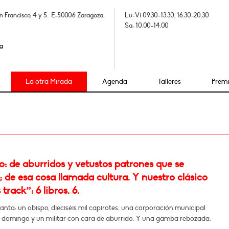
n Francisco, 4 y 5. E-50006 Zaragoza,
Lu-Vi 09.30-13.30, 16.30-20.30
Sa: 10.00-14.00
a
La otra Mirada
Agenda
Talleres
Prem
: de aburridos y vetustos patrones que se
; de esa cosa llamada cultura. Y nuestro clásico
track”: 6 libros, 6.
ta: un obispo, dieciséis mil capirotes, una corporación municipal
e domingo y un militar con cara de aburrido. Y una gamba rebozada.