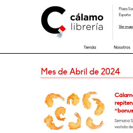
Plaza Sa
España
Ver map
Tienda
Nosotros
Mes de Abril de 2024
Cálamo
repiten
“bonus 
Semana San
vestida d