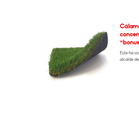
Cálamo
concent
“bonus 
Este ha si
alcalde de