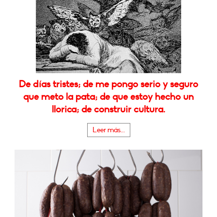
De días tristes; de me pongo serio y seguro
que meto la pata; de que estoy hecho un
llorica; de construir cultura.
Leer más...