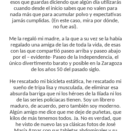
esos que guardas diciendo que algún día utilizarás
cuando desde el inicio sabes que no valen para
nada más que para acumular polvo y expectativas
jamás cumplidas. (En este caso, mira por dónde,
no fue así).
Me la regaló mi madre, a la que a su vez se la había
regalado una amiga de las de toda la vida, de esas
con las que compartió paseo arriba y paseo abajo
por el – evidente- Paseo de la Independencia, el
único divertimento barato y posible en la Zaragoza
de los años 50 del pasado siglo.
He rescatado mi bicicleta estática, he rescatado mi
sueño de tripa lisa y musculada, de eliminar esa
absurda barriga que ni los héroes de la Ilíada ni los
de las series policiacas tienen. Soy un librero
maduro, de acuerdo, pero también soy moderno.
Algún amigo me dice que me deje de puñetas, que
kilos de más tenemos todos. Ja. No es verdad, que
he visto de nuevo las ya clásicas fotos de José
María Aznar con sus tabletas abdominales y su