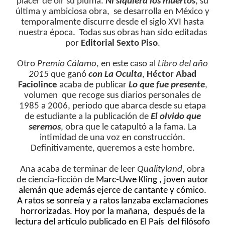
placer de oír su pluma.
Ni siquiera los muertos
, su
última y ambiciosa obra, se desarrolla en México y
temporalmente discurre desde el siglo XVI hasta
nuestra época. Todas sus obras han sido editadas
por
Editorial Sexto Piso
.
Otro
Premio Cálamo
, en este caso al
Libro del año
2015
que ganó
con La Oculta
,
Héctor Abad
Faciolince
acaba de publicar
Lo que fue presente
,
volumen que recoge sus diarios personales de
1985 a 2006, periodo que abarca desde su etapa
de estudiante a la publicación de
El olvido que
seremos
, obra que le catapultó a la fama. La
intimidad de una voz en construcción.
Definitivamente, queremos a este hombre.
Ana acaba de terminar de leer
Qualityland
, obra
de ciencia-ficción de
Marc-Uwe Kling , joven autor
alemán que además ejerce de cantante y cómico.
A ratos se sonreía y a ratos lanzaba exclamaciones
horrorizadas. Hoy por la mañana, después de la
lectura del artículo publicado en El País del filósofo