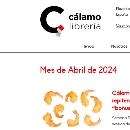
Plaza Sa
España
Ver map
Tienda
Nosotros
Mes de Abril de 2024
Cálamo
repiten
“bonus 
Semana San
vestida d