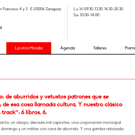
n Francisco, 4 y 5. E-50006 Zaragoza,
Lu-Vi 09.30-13.30, 16.30-20.30
Sa: 10.00-14.00
a
La otra Mirada
Agenda
Talleres
Prem
: de aburridos y vetustos patrones que se
; de esa cosa llamada cultura. Y nuestro clásico
track”: 6 libros, 6.
ta: un obispo, dieciséis mil capirotes, una corporación municipal
e domingo y un militar con cara de aburrido. Y una gamba rebozada.