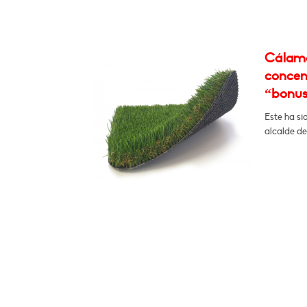
Cálamo
concent
“bonus 
Este ha si
alcalde de