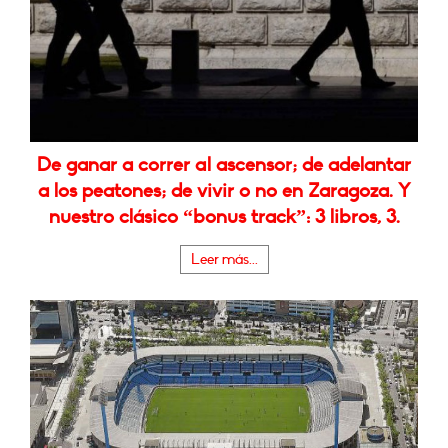
De ganar a correr al ascensor; de adelantar
a los peatones; de vivir o no en Zaragoza. Y
nuestro clásico “bonus track”: 3 libros, 3.
Leer más...