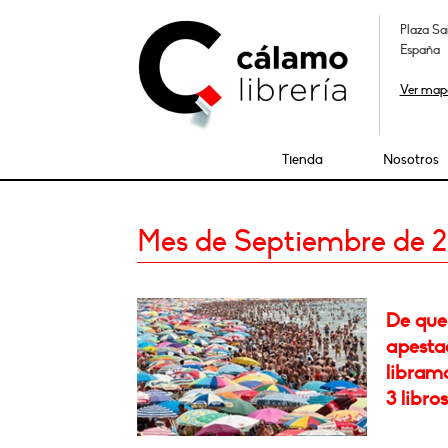
Plaza Sa
España
Ver map
Tienda
Nosotros
Mes de Septiembre de 2
De que 
apesta
libramo
3 libros