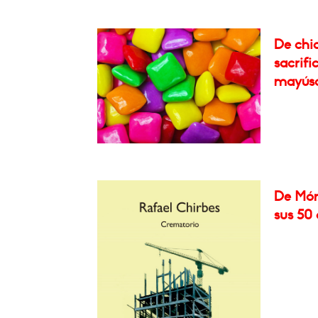
De chic
sacrif
mayúscu
De Món
sus 50 