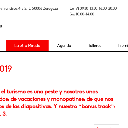
n Francisco, 4 y 5. E-50006 Zaragoza,
Lu-Vi 09.30-13.30, 16.30-20.30
Sa: 10.00-14.00
a
La otra Mirada
Agenda
Talleres
Prem
019
el turismo es una peste y nosotros unos
dos; de vacaciones y monopatines; de que nos
s de las diapositivas. Y nuestro “bonus track”:
, 3.