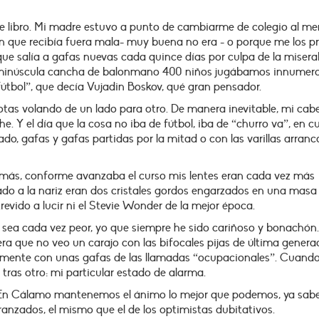
e libro. Mi madre estuvo a punto de cambiarme de colegio al m
n que recibía fuera mala- muy buena no era - o porque me los p
e salía a gafas nuevas cada quince días por culpa de la misera
a minúscula cancha de balonmano 400 niños jugábamos innumera
s fútbol”, que decía Vujadin Boskov, qué gran pensador.
tas volando de un lado para otro. De manera inevitable, mi cab
e. Y el día que la cosa no iba de fútbol, iba de “churro va”, en c
ado, gafas y gafas partidas por la mitad o con las varillas arran
más, conforme avanzaba el curso mis lentes eran cada vez más
egado a la nariz eran dos cristales gordos engarzados en una masa
evido a lucir ni el Stevie Wonder de la mejor época.
sea cada vez peor, yo que siempre he sido cariñoso y bonachón.
ra que no veo un carajo con las bifocales pijas de última genera
uamente con unas gafas de las llamadas “ocupacionales”. Cuand
 tras otro: mi particular estado de alarma.
. En Cálamo mantenemos el ánimo lo mejor que podemos, ya sab
anzados, el mismo que el de los optimistas dubitativos.