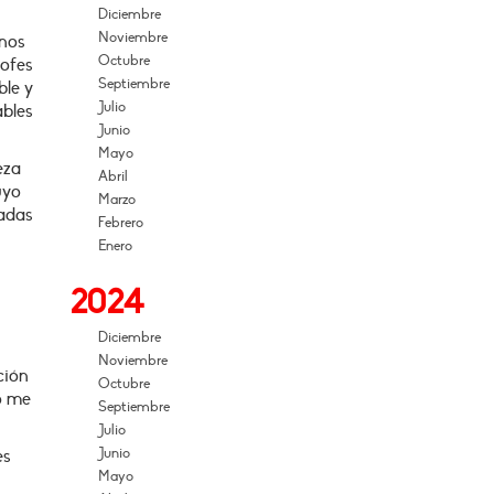
Diciembre
Noviembre
enos
Octubre
rofes
Septiembre
ble y
Julio
bles
Junio
Mayo
eza
Abril
uyo
Marzo
cadas
Febrero
Enero
2024
Diciembre
Noviembre
ción
Octubre
o me
Septiembre
Julio
Junio
es
Mayo