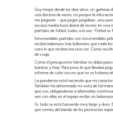
Soy miope desde los diez años, un
gafotas
d
una docena de veces, no porque la educació
me pegaran – que pegar, pegaban- sino porqu
escasa media hora diaria de recreo: en un
partidos de fútbol, todos a la vez. “Fútbol e
Innumerables partidos son innumerables pelo
recibía balonazo tras balonazo, qué mala lech
caso lo que recibía era una coz. Como result
de cuajo.
Como el presupuesto familiar no daba para 
baratas y feas. Para junio, lo que llevaba p
informe de color oscuro que no se hubiera atr
La pandemia está haciendo que mi carácter 
También ha deteriorado mi vista de tal mane
que uso, obligándome a alternarlas contin
veo con ellas en el espejo recibo un balonazo
Sí, todo se está haciendo muy largo y duro
que somos del bando de los pesimistas esper