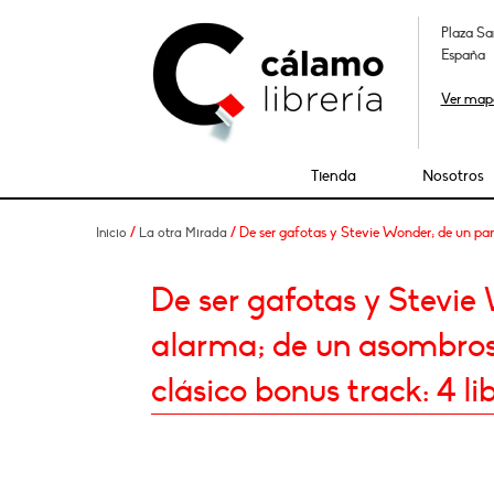
Plaza Sa
España
Ver map
Tienda
Nosotros
/
/ De ser gafotas y Stevie Wonder; de un par
Inicio
La otra Mirada
De ser gafotas y Stevie
alarma; de un asombros
clásico bonus track: 4 lib