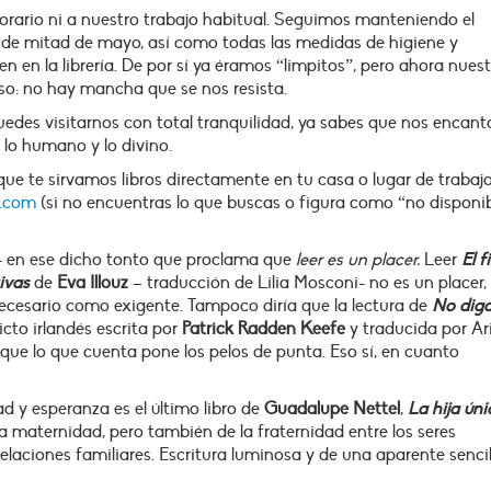
horario ni a nuestro trabajo habitual. Seguimos manteniendo el
de mitad de mayo, así como todas las medidas de higiene y
en en la librería. De por sí ya éramos “limpitos”, pero ahora nues
so: no hay mancha que se nos resista.
edes visitarnos con total tranquilidad, ya sabes que nos encant
e lo humano y lo divino.
que te sirvamos libros directamente en tu casa o lugar de trabajo
.com
(si no encuentras lo que buscas o figura como “no disponib
a- en ese dicho tonto que proclama que
leer es un placer.
Leer
El f
ivas
de
Eva Illouz
– traducción de Lilia Mosconi- no es un placer,
n necesario como exigente. Tampoco diría que la lectura de
No dig
licto irlandés escrita por
Patrick Radden Keefe
y traducida por Ari
 que lo que cuenta pone los pelos de punta
.
Eso sí, en cuanto
d y esperanza es el último libro de
Guadalupe Nettel
,
La hija úni
 maternidad, pero también de la fraternidad entre los seres
laciones familiares. Escritura luminosa y de una aparente sencil