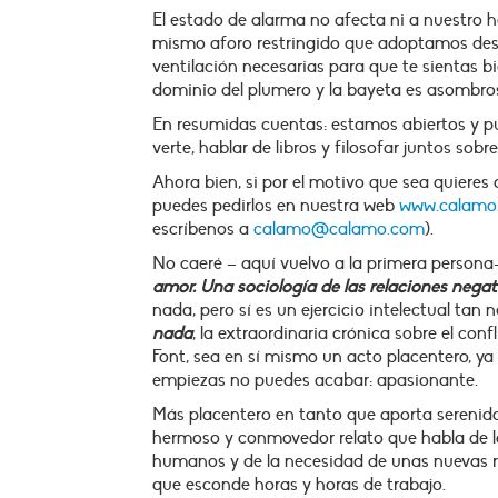
El estado de alarma no afecta ni a nuestro 
mismo aforo restringido que adoptamos des
ventilación necesarias para que te sientas bi
dominio del plumero y la bayeta es asombro
En resumidas cuentas: estamos abiertos y pu
verte, hablar de libros y filosofar juntos sobr
Ahora bien, si por el motivo que sea quieres 
puedes pedirlos en nuestra web
www.calamo
escríbenos a
calamo@calamo.com
).
No caeré – aquí vuelvo a la primera person
amor. Una sociología de las relaciones negat
nada, pero sí es un ejercicio intelectual ta
nada
, la extraordinaria crónica sobre el conf
Font, sea en sí mismo un acto placentero, ya
empiezas no puedes acabar: apasionante
.
Más placentero en tanto que aporta serenida
hermoso y conmovedor relato que habla de la
humanos y de la necesidad de unas nuevas re
que esconde horas y horas de trabajo.