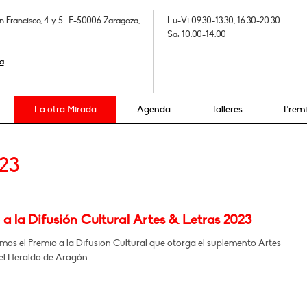
n Francisco, 4 y 5. E-50006 Zaragoza,
Lu-Vi 09.30-13.30, 16.30-20.30
Sa: 10.00-14.00
a
La otra Mirada
Agenda
Talleres
Prem
23
a la Difusión Cultural Artes & Letras 2023
mos el Premio a la Difusión Cultural que otorga el suplemento Artes
del Heraldo de Aragón